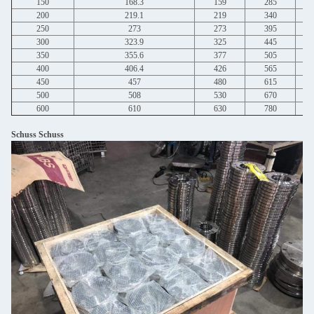
150
168.3
159
285
200
219.1
219
340
250
273
273
395
300
323.9
325
445
350
355.6
377
505
400
406.4
426
565
450
457
480
615
500
508
530
670
600
610
630
780
Schuss Schuss