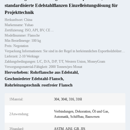
standardisierte Edelstahlflanzen Einzelleistungslösung für
Projekttechnik
Herkunftsort: China
Markenname: Yuhao
Zertifizierung: ISO, API, BV, CE ...
Modellnummer: Flansche
Min Bestellmenge: 100 kg
Preis: Negotation
Verpackung Informationen: Sie sind in der Regel in herkömmlichen Exportholzhölzern verpackt.
Lieferzeit: 2-10 Werktage
Zahlungsbedingungen: L/C, D/A, D/P, T/T, Western Union, MoneyGram
Versorgungsmaterial-Fähigkeit: 2000 Tonnen/pro Monat
Hervorheben:
Rohrflansche aus Edelstahl
,
Geschmiedeter Edelstahl-Flansch
,
Rohrleitungstechnik rostfreier Flansch
1Material:
304, 304l, 316, 316l
Verbindungen, Dekoration, Öl und Gas,
2Anwendung:
Automatik, Schiffbau, Bauwesen
3Standard:
ASTM, AISI, GB, JIS