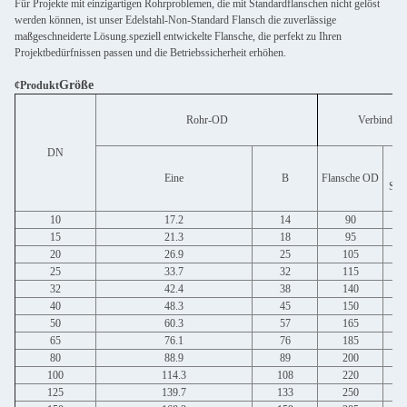
Für Projekte mit einzigartigen Rohrproblemen, die mit Standardflanschen nicht gelöst
werden können, ist unser Edelstahl-Non-Standard Flansch die zuverlässige
maßgeschneiderte Lösung.speziell entwickelte Flansche, die perfekt zu Ihren
Projektbedürfnissen passen und die Betriebssicherheit erhöhen.
Größe
¢Produkt
Rohr-OD
Verbindun
DN
Du
Eine
B
Flansche OD
Sch
10
17.2
14
90
15
21.3
18
95
20
26.9
25
105
25
33.7
32
115
32
42.4
38
140
40
48.3
45
150
50
60.3
57
165
65
76.1
76
185
80
88.9
89
200
100
114.3
108
220
125
139.7
133
250