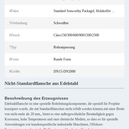
4Paket:
Standard Seaworthy Packagel, Holzkoffer ...
5Verbindung:
Schweißen
6Druck:
Class150/300/600/9001500/2500
7Typ:
Rohranpassung
8Form:
Runde Form
9Größe:
DN15-DN2000
Nicht-Standardflansche aus Edelstahl
Beschreibung des Erzeugnisses
Edelstahlflansche ist eine spezielle Rohrleitungskomponente, die speziell für Projekte
konzipiert wurde, die mit Standardflanschen nicht erfüllt werden können.mit einer Breite
von nicht mehr als 20 mm,, bietet es eine außergewöhnliche Beständigkeit gegen
Korrosion, hohe Temperaturen und raue chemische Medien, so dass es für spezielle
Anwendungen wie kundenspezifische industrielle Maschinen, Offshore-