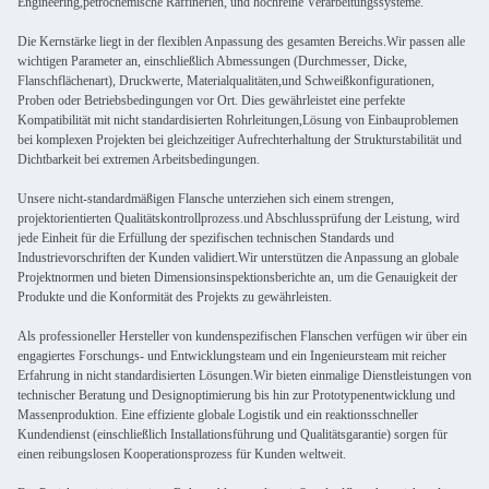
Engineering,petrochemische Raffinerien, und hochreine Verarbeitungssysteme.
Die Kernstärke liegt in der flexiblen Anpassung des gesamten Bereichs.Wir passen alle
wichtigen Parameter an, einschließlich Abmessungen (Durchmesser, Dicke,
Flanschflächenart), Druckwerte, Materialqualitäten,und Schweißkonfigurationen,
Proben oder Betriebsbedingungen vor Ort. Dies gewährleistet eine perfekte
Kompatibilität mit nicht standardisierten Rohrleitungen,Lösung von Einbauproblemen
bei komplexen Projekten bei gleichzeitiger Aufrechterhaltung der Strukturstabilität und
Dichtbarkeit bei extremen Arbeitsbedingungen.
Unsere nicht-standardmäßigen Flansche unterziehen sich einem strengen,
projektorientierten Qualitätskontrollprozess.und Abschlussprüfung der Leistung, wird
jede Einheit für die Erfüllung der spezifischen technischen Standards und
Industrievorschriften der Kunden validiert.Wir unterstützen die Anpassung an globale
Projektnormen und bieten Dimensionsinspektionsberichte an, um die Genauigkeit der
Produkte und die Konformität des Projekts zu gewährleisten.
Als professioneller Hersteller von kundenspezifischen Flanschen verfügen wir über ein
engagiertes Forschungs- und Entwicklungsteam und ein Ingenieursteam mit reicher
Erfahrung in nicht standardisierten Lösungen.Wir bieten einmalige Dienstleistungen von
technischer Beratung und Designoptimierung bis hin zur Prototypenentwicklung und
Massenproduktion. Eine effiziente globale Logistik und ein reaktionsschneller
Kundendienst (einschließlich Installationsführung und Qualitätsgarantie) sorgen für
einen reibungslosen Kooperationsprozess für Kunden weltweit.