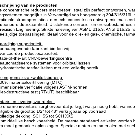
schrijving van de producten
 concentrische reducers met roestvrij staal zijn perfect ontworpen, w
ingsystemen mogelijk zijn.Vervaardigd van hoogwaardig 304/316/316L r
ptimale stroomprestaties: een echt concentrisch ontwerp minimaliseert
uperieure duurzaamheid: Uitstekende corrosie- en erosiebestandheid
recision Engineering: Strikte naleving van ASME B16.9, ANSI B16.25 
eelzijdige toepassingen: ideaal voor de olie- en gas-, chemische, farm
aardiging superioriteit:
toonaangevende fabrikant bieden wij:
anceerde productiecapaciteit:
tate-of-the-art CNC-bewerkingscentra
eautomatiseerde systemen voor orbitaal lassen
ydrostatische testfaciliteiten met een volledig bereik
compromisloze kwaliteitsborging:
00% materiaalcertificering (MTC)
imensionele verificatie volgens ASTM-normen
iet-destructieve test (RT/UT) beschikbaar
ntaris en leveringsvoordelen:
 enorme inventaris zorgt ervoor dat je krijgt wat je nodig hebt, wanneer
itgebreide grootte: 1/2" tot 48" verkrijgbaar op voorraad
olledige dekking: SCH 5S tot SCH XXS
nmiddellijke beschikbaarheid: De meeste standaard artikelen worden 
p maat gemaakte oplossingen: Speciale maten en materialen met sne