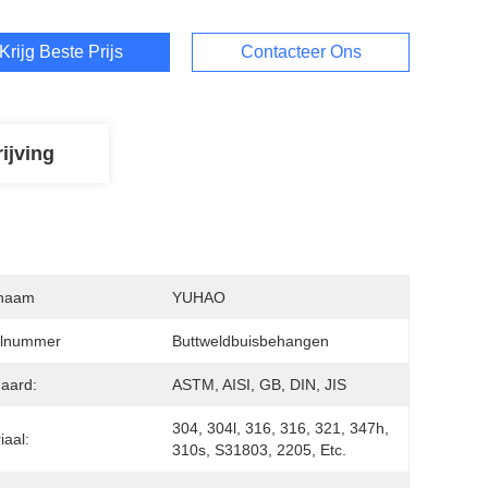
Krijg Beste Prijs
Contacteer Ons
ijving
naam
YUHAO
lnummer
Buttweldbuisbehangen
aard:
ASTM, AISI, GB, DIN, JIS
304, 304l, 316, 316, 321, 347h, 
iaal:
310s, S31803, 2205, Etc.