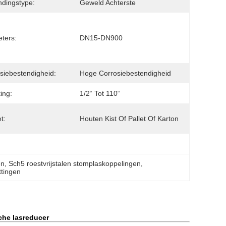
ndingstype:
Geweld Achterste
ters:
DN15-DN900
siebestendigheid:
Hoge Corrosiebestendigheid
ing:
1/2“ Tot 110“
t:
Houten Kist Of Pallet Of Karton
en
, 
Sch5 roestvrijstalen stomplaskoppelingen
, 
ttingen
che lasreducer