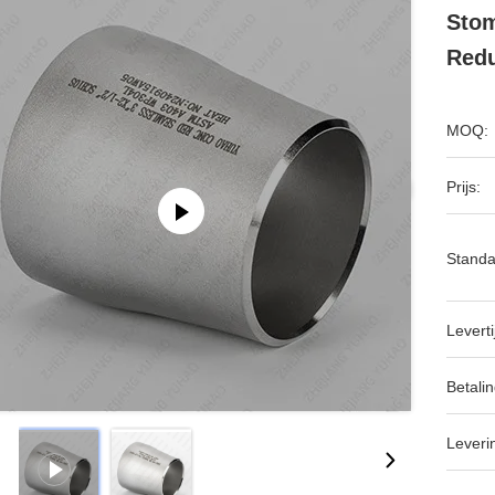
Stom
Redu
MOQ:
Prijs:
Standa
Leverti
Betalin
Leveri