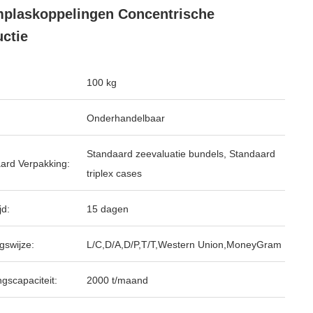
plaskoppelingen Concentrische
ctie
100 kg
Onderhandelbaar
Standaard zeevaluatie bundels, Standaard
ard Verpakking:
triplex cases
jd:
15 dagen
gswijze:
L/C,D/A,D/P,T/T,Western Union,MoneyGram
ngscapaciteit:
2000 t/maand