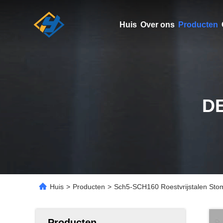
Huis
Over ons
Producten
D
Huis
>
Producten
>
Sch5-SCH160 Roestvrijstalen Sto
Producten