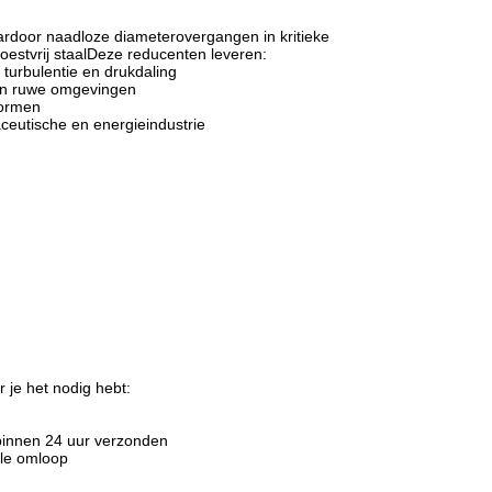
aardoor naadloze diameterovergangen in kritieke
oestvrij staalDeze reducenten leveren:
 turbulentie en drukdaling
 in ruwe omgevingen
normen
aceutische en energieindustrie
 je het nodig hebt:
binnen 24 uur verzonden
lle omloop