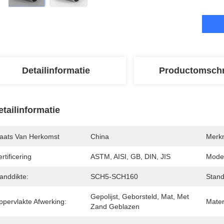
Detailinformatie
Productomschr
etailinformatie
laats Van Herkomst
China
Merk
rtificering
ASTM, AISI, GB, DIN, JIS
Mode
anddikte:
SCH5-SCH160
Stand
Gepolijst, Geborsteld, Mat, Met 
ppervlakte Afwerking:
Mater
Zand Geblazen