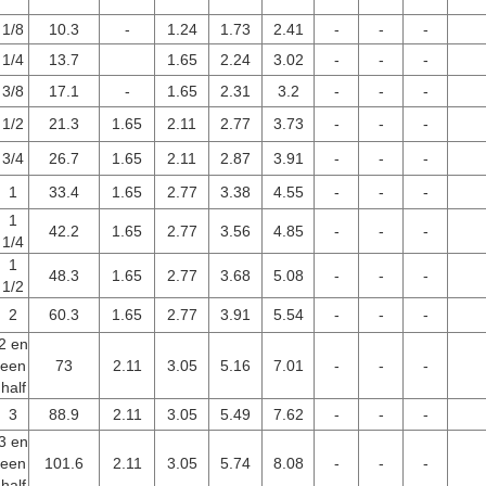
1/8
10.3
-
1.24
1.73
2.41
-
-
-
1/4
13.7
1.65
2.24
3.02
-
-
-
3/8
17.1
-
1.65
2.31
3.2
-
-
-
1/2
21.3
1.65
2.11
2.77
3.73
-
-
-
3/4
26.7
1.65
2.11
2.87
3.91
-
-
-
1
33.4
1.65
2.77
3.38
4.55
-
-
-
1
42.2
1.65
2.77
3.56
4.85
-
-
-
1/4
1
48.3
1.65
2.77
3.68
5.08
-
-
-
1/2
2
60.3
1.65
2.77
3.91
5.54
-
-
-
2 en
een
73
2.11
3.05
5.16
7.01
-
-
-
half
3
88.9
2.11
3.05
5.49
7.62
-
-
-
3 en
een
101.6
2.11
3.05
5.74
8.08
-
-
-
half