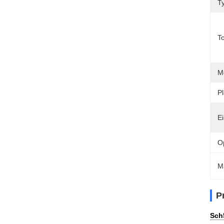
Ty
T
M
P
E
O
M
P
Sch