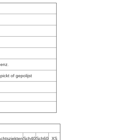
enz.
ickt of gepolijst
chtsziekten
Sch40
Sch60
XS