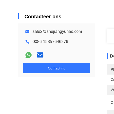
Contacteer ons
sale2@zhejiangyuhao.com
0086-15857646276
D
Contact nu
P
Ce
W
O