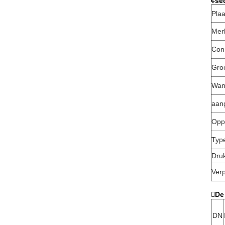
¢se
Plaa
Mer
Conn
Gro
Wan
aan
Opp
Typ
Dru
Ver
De
DN