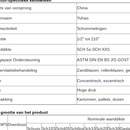
ctor-specifieke kenmerken
ts van oorsprong
China
knaam
Yuhao.
ectiviteit
Schommelingen
otte
1/2" tot 110"
ddikte
SCH 5s-SCH XXS
gepast Ondersteuning
ASTM DIN EN BS JIS GOST 
ervlaktebehandeling
Zandblazen, rollenblazen, gep
e
Concentrisch, excentrisch
k
Hoge druk
pakking
Kartonnen, pallets, dozen
 grootte van het product
Nominale wanddikte
NPS
Overdosis
Schuss.
Sch10S
Sch405
Sch8os
Sch10
Sch20
Sch30
Gesla