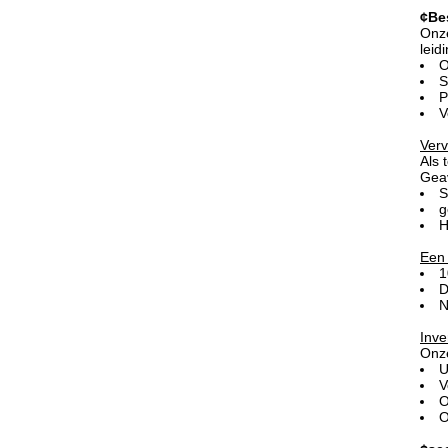
¢Be
Onze
leid
O
S
P
V
Verv
Als 
Geav
S
g
H
Een 
1
D
N
Inve
Onze
U
V
O
O