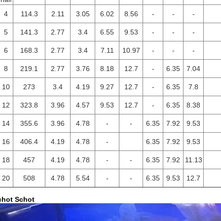
4
114.3
2.11
3.05
6.02
8.56
-
-
-
5
141.3
2.77
3.4
6.55
9.53
-
-
-
6
168.3
2.77
3.4
7.11
10.97
-
-
-
8
219.1
2.77
3.76
8.18
12.7
-
6.35
7.04
10
273
3.4
4.19
9.27
12.7
-
6.35
7.8
12
323.8
3.96
4.57
9.53
12.7
-
6.35
8.38
14
355.6
3.96
4.78
-
-
6.35
7.92
9.53
16
406.4
4.19
4.78
-
6.35
7.92
9.53
18
457
4.19
4.78
-
-
6.35
7.92
11.13
20
508
4.78
5.54
-
-
6.35
9.53
12.7
chot Schot