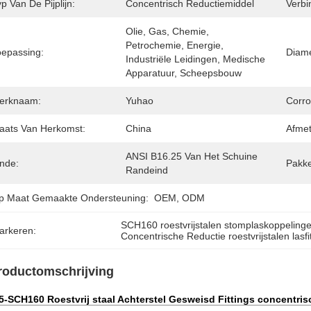
p Van De Pijplijn:
Concentrisch Reductiemiddel
Verbi
Olie, Gas, Chemie, 
Petrochemie, Energie, 
oepassing:
Diame
Industriële Leidingen, Medische 
Apparatuur, Scheepsbouw
erknaam:
Yuhao
Corro
laats Van Herkomst:
China
Afmet
ANSI B16.25 Van Het Schuine 
inde:
Pakke
Randeind
p Maat Gemaakte Ondersteuning:
OEM, ODM
SCH160 roestvrijstalen stomplaskoppeling
arkeren:
Concentrische Reductie roestvrijstalen lasfi
roductomschrijving
5-SCH160 Roestvrij staal Achterstel Gesweisd Fittings concentris