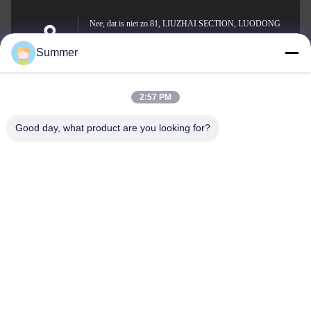
Nee, dat is niet zo.81, LIUZHAI SECTION, LUODONG
SOUTH ROAD, YONGZHONG STREET, Longwan
Adres
Summer
District, WENZHOU, CHINA
2:57 PM
sale2@zhejiangyuhao.com
Good day, what product are you looking for?
E-mail
0086-577-86370073
Telefoon
Zhejiang Yuhao Stainless Steel Co., Ltd