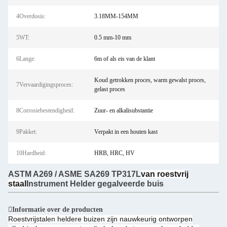
4Overdosis:
3.18MM-154MM
5WT:
0.5 mm-10 mm
6Lange:
6m of als eis van de klant
Koud getrokken proces, warm gewalst proces,
7Vervaardigingsproces:
gelast proces
8Corrosiebestendigheid:
Zuur- en alkalisubstantie
9Pakket:
Verpakt in een houten kast
10Hardheid:
HRB, HRC, HV
ASTM A269 / ASME SA269 TP317L
van roestvrij
staal
Instrument Helder gegalveerde buis
Informatie over de producten
Roestvrijstalen heldere buizen zijn nauwkeurig ontworpen