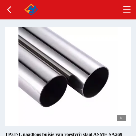
1
/1
TP317L naadloos buisje van roestvrij staal ASME SA269