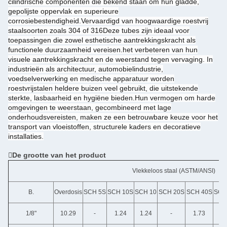
cilindrische componenten die bekend staan om hun gladde,
gepolijste oppervlak en superieure
corrosiebestendigheid.Vervaardigd van hoogwaardige roestvrij
staalsoorten zoals 304 of 316Deze tubes zijn ideaal voor
toepassingen die zowel esthetische aantrekkingskracht als
functionele duurzaamheid vereisen.het verbeteren van hun
visuele aantrekkingskracht en de weerstand tegen vervaging. In
industrieën als architectuur, automobielindustrie,
voedselverwerking en medische apparatuur worden
roestvrijstalen heldere buizen veel gebruikt, die uitstekende
sterkte, lasbaarheid en hygiëne bieden.Hun vermogen om harde
omgevingen te weerstaan, gecombineerd met lage
onderhoudsvereisten, maken ze een betrouwbare keuze voor het
transport van vloeistoffen, structurele kaders en decoratieve
installaties.
De grootte van het product
Vlekkeloos staal (ASTM/ANSI)
B.
Overdosis
SCH 5S
SCH 10S
SCH 10
SCH 20S
SCH 40S
SCH
1/8"
10.29
-
1.24
1.24
-
1.73
1.