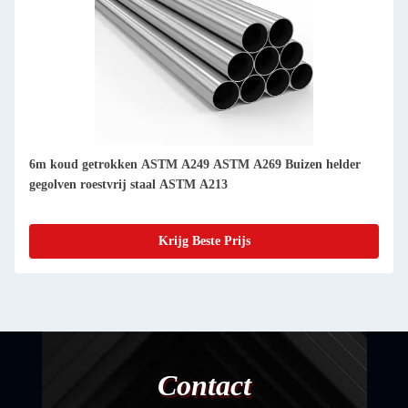
okken ASTM A249 ASTM A269 Buizen helder
6 mm tot 630 mm s
vrij staal ASTM A213
Krijg Beste Prijs
Contact