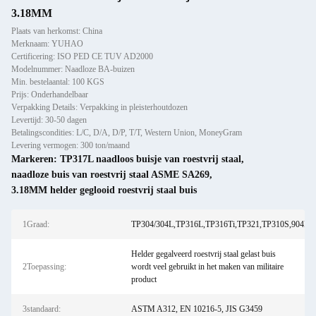
3.18MM
Plaats van herkomst: China
Merknaam: YUHAO
Certificering: ISO PED CE TUV AD2000
Modelnummer: Naadloze BA-buizen
Min. bestelaantal: 100 KGS
Prijs: Onderhandelbaar
Verpakking Details: Verpakking in pleisterhoutdozen
Levertijd: 30-50 dagen
Betalingscondities: L/C, D/A, D/P, T/T, Western Union, MoneyGram
Levering vermogen: 300 ton/maand
Markeren:
TP317L naadloos buisje van roestvrij staal
,
naadloze buis van roestvrij staal ASME SA269
,
3.18MM helder geglooid roestvrij staal buis
1Graad:
TP304/304L,TP316L,TP316Ti,TP321,TP310S,904L,S
Helder gegalveerd roestvrij staal gelast buis
2Toepassing:
wordt veel gebruikt in het maken van militaire
product
3standaard:
ASTM A312, EN 10216-5, JIS G3459