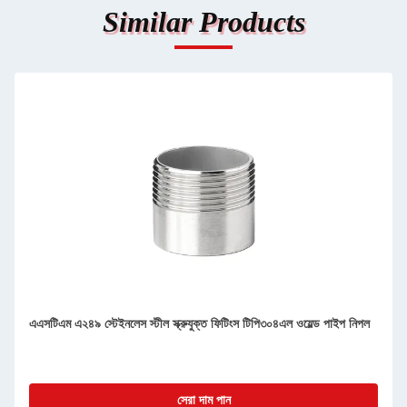
Similar Products
এএসটিএম এ২৪৯ স্টেইনলেস স্টীল স্ক্রুযুক্ত ফিটিংস টিপি৩০৪এল ওয়েল্ড পাইপ নিপল
সেরা দাম পান