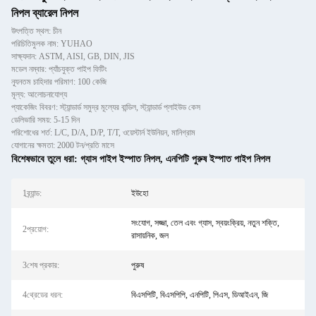
নিপল ব্যারেল নিপল
উৎপত্তি স্থল: চীন
পরিচিতিমুলক নাম: YUHAO
সাক্ষ্যদান: ASTM, AISI, GB, DIN, JIS
মডেল নম্বার: প্যাঁচযুক্ত পাইপ ফিটিং
ন্যূনতম চাহিদার পরিমাণ: 100 কেজি
মূল্য: আলোচনাযোগ্য
প্যাকেজিং বিবরণ: স্ট্যান্ডার্ড সমুদ্র মূল্যের বান্ডিল, স্ট্যান্ডার্ড প্লাইউড কেস
ডেলিভারি সময়: 5-15 দিন
পরিশোধের শর্ত: L/C, D/A, D/P, T/T, ওয়েস্টার্ন ইউনিয়ন, মানিগ্রাম
যোগানের ক্ষমতা: 2000 টন/প্রতি মাসে
বিশেষভাবে তুলে ধরা:
গ্যাস পাইপ ইস্পাত নিপল
,
এনপিটি পুরুষ ইস্পাত পাইপ নিপল
1ব্র্যান্ড:
ইউহো
সংযোগ, সজ্জা, তেল এবং গ্যাস, স্বয়ংক্রিয়, নতুন শক্তি,
2প্রয়োগ:
রাসায়নিক, জল
3শেষ প্রকার:
পুরুষ
4থ্রেডের ধরন:
বিএসপিটি, বিএসপিপি, এনপিটি, পিএস, ডিআইএন, জি