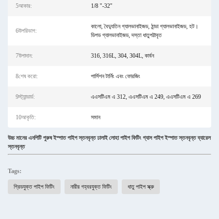
5আকার:
1/8 "-32"
কালো, বৈদ্যুতিন গ্যালভানাইজড, ঠান্ডা গ্যালভানাইজড, হট।
6উপরিভাগ:
ডিপড গ্যালভানাইজড, দস্তা ধাতুপট্টাবৃত
7উপাদান:
316, 316L, 304, 304L, কার্বন
8শেষ করো:
পার্সিশন টার্নিং এবং ফোরজিং
9স্ট্যান্ডার্ড:
এএসটিএম এ 312, এএসটিএম এ 249, এএসটিএম এ 269
10আকৃতি:
সমান
উচ্চ মানের এনপিটি পুরুষ ইস্পাত পাইপ স্তনবৃন্ত ঢালাই লোহা পাইপ ফিটিং গ্যাস পাইপ ইস্পাত স্তনবৃন্ত ব্যারেল
স্তনবৃন্ত
Tags:
গ্রিডযুক্ত পাইপ ফিটিং
নারীর গহ্বরযুক্ত ফিটিং
ধাতু পাইপ স্ক্রু