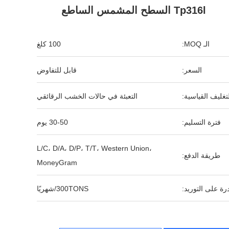
Tp316l السطح المشمس الساطع
الـ MOQ:
100 كلغ
السعر:
قابل للتفاوض
لتغليف القياسية:
التعبئة في حالات الخشب الرقائقي
فترة التسليم:
30-50 يوم
L/C، D/A، D/P، T/T، Western Union،
طريقة الدفع:
MoneyGram
رة على التوريد:
300TONS/شهريًا