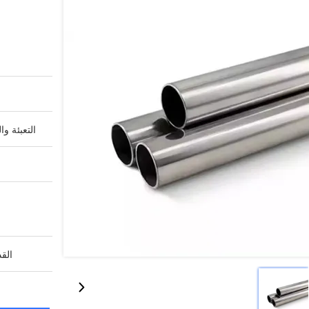
التعبئة وا
القد