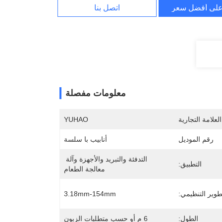
لى أفضل سعر
اتصل بنا
معلومات مفصلة
لعلامة التجارية
YUHAO
رقم الموديل
أنابيب با سلسة
التدفئة والتبريد والأجهزة وآلة 
التطبيق:
معالجة الطعام
طوير التنظيمي:
3.18mm-154mm
الطول:
6 م أو حسب متطلبات الزبون