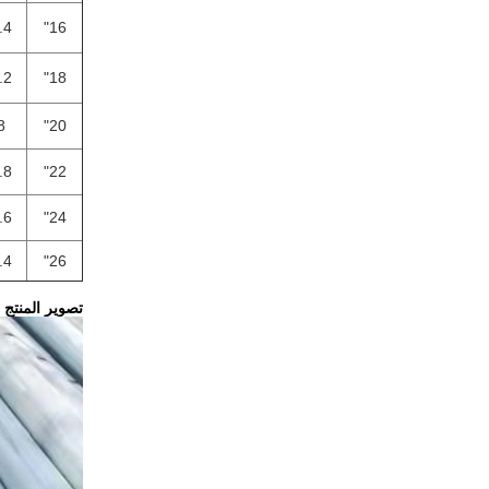
.4
16"
.2
18"
8
20"
.8
22"
.6
24"
.4
26"
تصوير المنتج