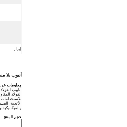
إبراز:
أنبوب بلا مسام من 
معلومات عن ا
أنابيب الفولا
للاستخدامات 
الأغذية، الصيد
والميكانيكية،
حجم المنتج