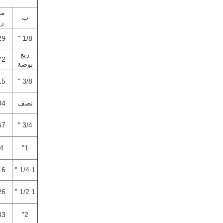
م
ب
زا
29
1/8 "
ربع
72
بوصة
15
3/8 "
نصف
34
67
3/4 "
4
1"
16
1 1/4 "
26
1 1/2 "
33
2"