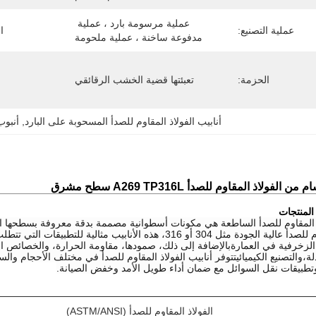
عملية مرسومة بارد ، عملية 
عملية التصنيع:
ا
مدفوعة ساخنة ، عملية ملحومة
الحزمة:
تعبئتها قضية الخشب الرقائقي
أنابيب الفولاذ المقاوم للصدأ المسحوبة على البارد
, 
أنبوب سل
الفولاذ المقاوم للصدأ A269 TP316L سطح مشرق
لمنتجات
ذ المقاوم للصدأ الساطعة هي مكونات أسطوانية مصممة بدقة معروفة بسطحها الن
الفولاذ المقاوم للصدأ عالية الجودة مثل 304 أو 316، هذه الأناب
الزخرفية في العمارةبالإضافة إلى ذلك، صمودها، مقاومة الحرارة، والخصائص ا
لة،والتصنيع الكيميائيتتوفر أنابيب الفولاذ المقاوم للصدأ في مختلف الأحجام وال
وتطبيقات نقل السوائل مع ضمان أداء طويل الأمد وخفض الصيانة.
الفولاذ المقاوم للصدأ (ASTM/ANSI)