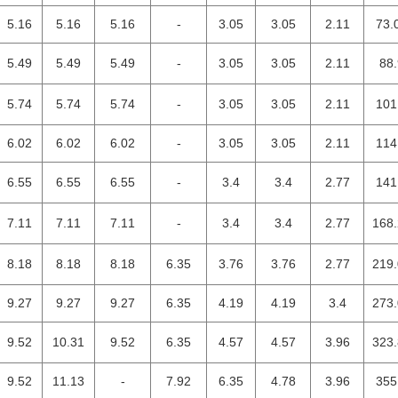
5.16
5.16
5.16
-
3.05
3.05
2.11
73.
5.49
5.49
5.49
-
3.05
3.05
2.11
88.
5.74
5.74
5.74
-
3.05
3.05
2.11
101
6.02
6.02
6.02
-
3.05
3.05
2.11
114
6.55
6.55
6.55
-
3.4
3.4
2.77
141
7.11
7.11
7.11
-
3.4
3.4
2.77
168
8.18
8.18
8.18
6.35
3.76
3.76
2.77
219
9.27
9.27
9.27
6.35
4.19
4.19
3.4
273
9.52
10.31
9.52
6.35
4.57
4.57
3.96
323
9.52
11.13
-
7.92
6.35
4.78
3.96
355