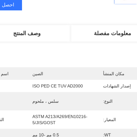
احصل ع
معلومات مفصلة
وصف المنتج
مكان المنشأ
الصين
اسم ا
إصدار الشهادات
ISO PED CE TUV AD2000
النوع:
سلس ، ملحوم
ASTM A213/A269/EN10216-
المعيار:
الت
5/JIS/GOST
WT:
0.5 مم -10 مم