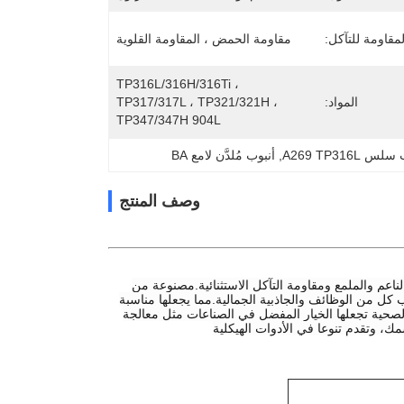
لمقاومة للتآكل:
مقاومة الحمض ، المقاومة القلوية
TP316L/316H/316Ti ، 
المواد:
TP317/317L ، TP321/321H ، 
TP347/347H 904L
س A269 TP316L
, 
أنبوب مُلدَّن لامع BA
وصف المنتج
اعم والملمع ومقاومة التآكل الاستثنائية.مصنوعة من
يب مثالية للتطبيقات التي تتطلب كل من الوظائف والجاذبية الجمالية.مما يجعلها مناسبة
لصحية تجعلها الخيار المفضل في الصناعات مثل معالجة
سمك، وتقدم تنوعا في الأدوات الهيكلية