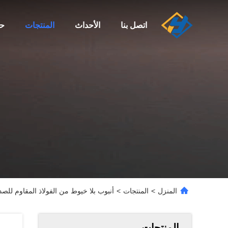
اتصل بنا
الأحداث
المنتجات
حو
المنزل
>
المنتجات
>
أنبوب بلا خيوط من الفولاذ المقاوم للصدأ A269 Tp316l السطح المشمس الس
المنتجات