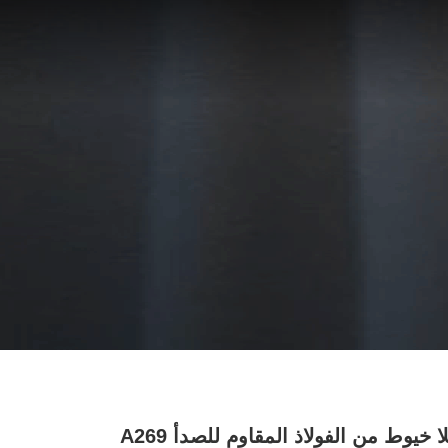
أنبوب بلا خيوط من الفولاذ المقاوم للصدأ A269