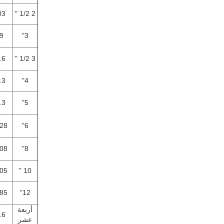
03
2 1/2 "
9
3"
.6
3 1/2 "
.3
4"
.3
5"
.28
6"
.08
8"
.05
10 "
.85
12"
أربعة
.6
عشر