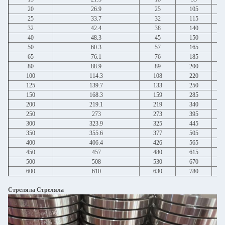
20
26.9
25
105
25
33.7
32
115
32
42.4
38
140
40
48.3
45
150
50
60.3
57
165
65
76.1
76
185
80
88.9
89
200
100
114.3
108
220
125
139.7
133
250
150
168.3
159
285
200
219.1
219
340
250
273
273
395
300
323.9
325
445
350
355.6
377
505
400
406.4
426
565
450
457
480
615
500
508
530
670
600
610
630
780
Стреляла Стреляла