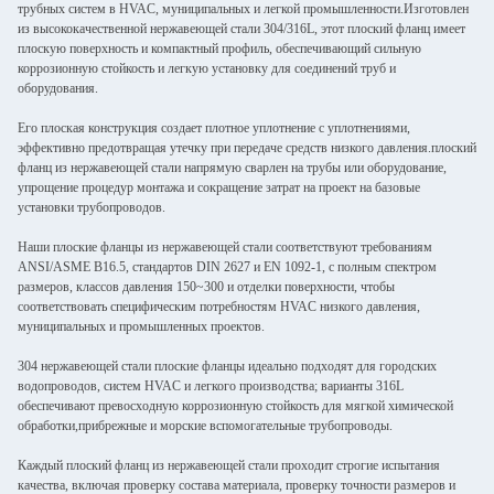
трубных систем в HVAC, муниципальных и легкой промышленности.Изготовлен
из высококачественной нержавеющей стали 304/316L, этот плоский фланц имеет
плоскую поверхность и компактный профиль, обеспечивающий сильную
коррозионную стойкость и легкую установку для соединений труб и
оборудования.
Его плоская конструкция создает плотное уплотнение с уплотнениями,
эффективно предотвращая утечку при передаче средств низкого давления.плоский
фланц из нержавеющей стали напрямую сварлен на трубы или оборудование,
упрощение процедур монтажа и сокращение затрат на проект на базовые
установки трубопроводов.
Наши плоские фланцы из нержавеющей стали соответствуют требованиям
ANSI/ASME B16.5, стандартов DIN 2627 и EN 1092-1, с полным спектром
размеров, классов давления 150~300 и отделки поверхности, чтобы
соответствовать специфическим потребностям HVAC низкого давления,
муниципальных и промышленных проектов.
304 нержавеющей стали плоские фланцы идеально подходят для городских
водопроводов, систем HVAC и легкого производства; варианты 316L
обеспечивают превосходную коррозионную стойкость для мягкой химической
обработки,прибрежные и морские вспомогательные трубопроводы.
Каждый плоский фланц из нержавеющей стали проходит строгие испытания
качества, включая проверку состава материала, проверку точности размеров и