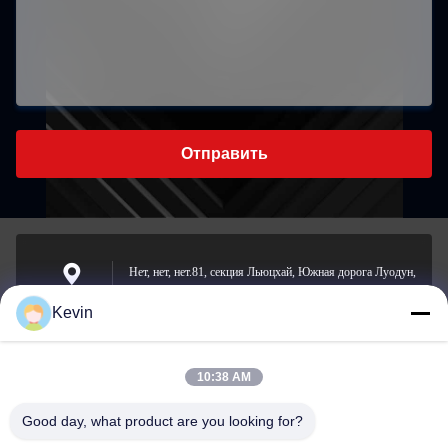
Отправить
Нет, нет, нет.81, секция Льюцхай, Южная дорога Луодун,
улица Йонгчхон, район Лонгван, Вэнчжоу, Китай
Адрес
Kevin
10:38 AM
sale2@zhejiangyuhao.com
Электронная
Good day, what product are you looking for?
почта