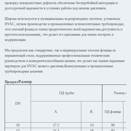
проверку поверхностных дефектов.обеспечение бесперебойной интеграции и
долгосрочной надежности в условиях работы под низким давлением.
Широко используется в муниципальных водопроводных системах, установках
HVAC, легком производстве и промышленных вспомогательных трубопроводах,
этот плоский фланц из плиты предпочтителен своей надежностью,доступность и
простота использования;, что делает его идеальным для новых построек и
модернизации.
Мы предлагаем как стандартные, так и индивидуальные плоские фланцы из
нержавеющей стали, поддерживаемые профессиональным техническим
руководством и конкурентоспособными ценами, что делает нас вашим надежным
партнером для HVAC низкого давления,Коммунальные и промышленные
трубопроводные решения.
Размер
Продукт
ОД трубы
Размер сое
DN
Д
А.
В.
ОД фланца
от
10
17.2
14
90
15
21.3
18
95