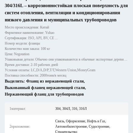
304/316L – коррозионностойкая плоская поверхность для
систем отопления, вентиляции и кондиционирования
низкого давления и муниципальных трубопроводов
Место происхождения: Китай
Фирменное наименование: Yuhao
Сертификация: ISO, API, BV, CE ...
Номер модели: фланцы
Количество мин заказа: 100 кг
Цена: Negotation
Упаковывая детали: Обычно они упаковываются в обычные экспортные деревянные ящики.
Время доставки: 2-10 рабочих дней
Условия оплаты: LC,D/A,D/P,T/T,Western Union,MoneyGram
Поставка способности: 2000тонн/в месяц
Выделить:
Фланц из нержавеющей стали
,
Выкованный фланец нержавеющей стали
,
Нержавеющий фланц для трубопроводов
1материал:
304, 304Л, 316, 316Л
Связь, Оформление, Нефть и Газ,
2приложение:
Автомобилестроение, Судостроение,
Строительство