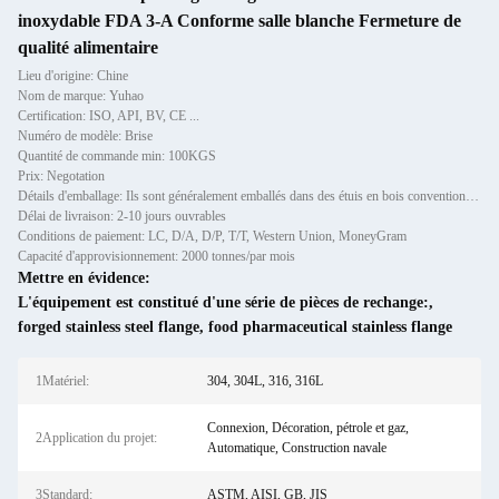
inoxydable FDA 3-A Conforme salle blanche Fermeture de
qualité alimentaire
Lieu d'origine: Chine
Nom de marque: Yuhao
Certification: ISO, API, BV, CE ...
Numéro de modèle: Brise
Quantité de commande min: 100KGS
Prix: Negotation
Détails d'emballage: Ils sont généralement emballés dans des étuis en bois conventionnels.
Délai de livraison: 2-10 jours ouvrables
Conditions de paiement: LC, D/A, D/P, T/T, Western Union, MoneyGram
Capacité d'approvisionnement: 2000 tonnes/par mois
Mettre en évidence:
L'équipement est constitué d'une série de pièces de rechange:
,
forged stainless steel flange
,
food pharmaceutical stainless flange
1Matériel:
304, 304L, 316, 316L
Connexion, Décoration, pétrole et gaz,
2Application du projet:
Automatique, Construction navale
3Standard:
ASTM, AISI, GB, JIS