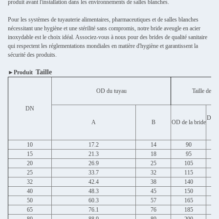
produit avant l'installation dans les environnements de salles blanches.
Pour les systèmes de tuyauterie alimentaires, pharmaceutiques et de salles blanches
nécessitant une hygiène et une stérilité sans compromis, notre bride aveugle en acier
inoxydable est le choix idéal. Associez-vous à nous pour des brides de qualité sanitaire
qui respectent les réglementations mondiales en matière d'hygiène et garantissent la
sécurité des produits.
Taille
►Produit
OD du tuyau
Taille de c
DN
Diamè
A
B
OD de la bride
10
17.2
14
90
15
21.3
18
95
20
26.9
25
105
25
33.7
32
115
32
42.4
38
140
40
48.3
45
150
50
60.3
57
165
65
76.1
76
185