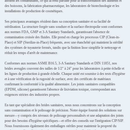
abritent les contaminants, ce qui la rend parfaite pour la transformation des aliments et
des boissons, la fabrication pharmaceutique, les laboratoires de biotechnologie et les
installations de production de cosmétiques.
Ses principaux avantages résident dans sa conception sanitaire et sa facilité de
stérilisation. La structure forgée sans soudure et la surface électropolie sont conformes
aux normes FDA, GMP et 3-A Sanitary Standards, garantissant l'absence de
contamination croisée des fluides. Elle prend en charge les processus CIP (Clean-in-
Place) et SIP (Sterilize-in-Place) fréquents, avec une étanchéité qui maintient la stérilité
des systèmes de tuyauterie fermés, tandis que la finition lisse simplifie le nettoyage et
réduit les temps d'arrêt de maintenance.
Conformes aux normes ASME B16.5, 3-A Sanitary Standards et DIN 11851, nos
brides aveugles couvrent des tailles de 1/2" à 24" pour les laboratoires à petite échelle et
les lignes de production à grande échelle. Chaque unité est soumise à des tests d'hygiène
et à une vérification de la rugosité de surface, avec des certificats de matériaux
confirmant la conformité à la qualité alimentaire. Les joints sanitaires compatibles
(EPDM, silicone) garantissent l'absence de lixiviation toxique, correspondant aux
exigences strictes des industries propres.
En tant que spécialiste des brides sanitaires, nous nous concentrons sur la conception
sans contamination et le polissage de précision. Notre équipe fournit des solutions sur
mesure—y compris des niveaux de polissage personnalisés et une adaptation des joints
pour des besoins d'hygiène spécifiques—et offre des conseils sur l'intégration CIP/SIP.
Nous fournissons également des emballages stériles pour maintenir la propreté du