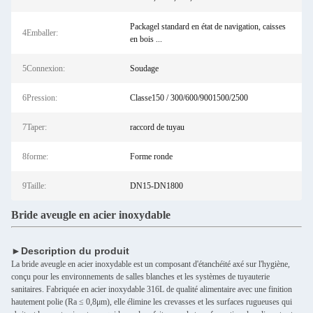
Packagel standard en état de navigation, caisses
4Emballer:
en bois ...
5Connexion:
Soudage
6Pression:
Classe150 / 300/600/9001500/2500
7Taper:
raccord de tuyau
8forme:
Forme ronde
9Taille:
DN15-DN1800
Bride aveugle en acier inoxydable
►Description du produit
La bride aveugle en acier inoxydable est un composant d'étanchéité axé sur l'hygiène,
conçu pour les environnements de salles blanches et les systèmes de tuyauterie
sanitaires. Fabriquée en acier inoxydable 316L de qualité alimentaire avec une finition
hautement polie (Ra ≤ 0,8μm), elle élimine les crevasses et les surfaces rugueuses qui