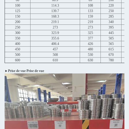
80
88.9
89
200
100
114.3
108
220
125
139.7
133
250
150
168.3
159
285
200
219.1
219
340
250
273
273
395
300
323.9
325
445
350
355.6
377
505
400
406.4
426
565
450
457
480
615
500
508
530
670
600
610
630
780
►Prise de vue Prise de vue