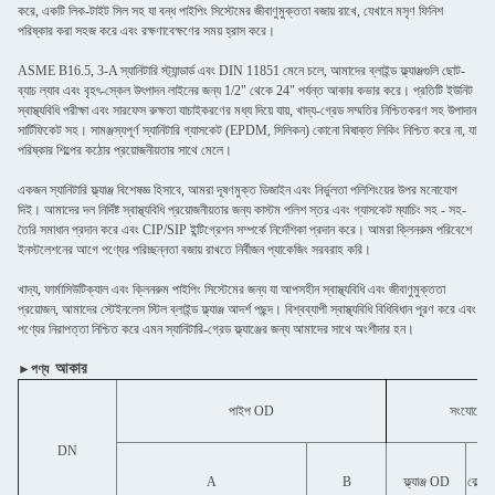
করে, একটি লিক-টাইট সিল সহ যা বন্ধ পাইপিং সিস্টেমের জীবাণুমুক্ততা বজায় রাখে, যেখানে মসৃণ ফিনিশ
পরিষ্কার করা সহজ করে এবং রক্ষণাবেক্ষণের সময় হ্রাস করে।
ASME B16.5, 3-A স্যানিটারি স্ট্যান্ডার্ড এবং DIN 11851 মেনে চলে, আমাদের ব্লাইন্ড ফ্ল্যাঞ্জগুলি ছোট-
ব্যাচ ল্যাব এবং বৃহৎ-স্কেল উৎপাদন লাইনের জন্য 1/2" থেকে 24" পর্যন্ত আকার কভার করে। প্রতিটি ইউনিট
স্বাস্থ্যবিধি পরীক্ষা এবং সারফেস রুক্ষতা যাচাইকরণের মধ্য দিয়ে যায়, খাদ্য-গ্রেড সম্মতির নিশ্চিতকরণ সহ উপাদান
সার্টিফিকেট সহ। সামঞ্জস্যপূর্ণ স্যানিটারি গ্যাসকেট (EPDM, সিলিকন) কোনো বিষাক্ত লিকিং নিশ্চিত করে না, যা
পরিষ্কার শিল্পের কঠোর প্রয়োজনীয়তার সাথে মেলে।
একজন স্যানিটারি ফ্ল্যাঞ্জ বিশেষজ্ঞ হিসাবে, আমরা দূষণমুক্ত ডিজাইন এবং নির্ভুলতা পলিশিংয়ের উপর মনোযোগ
দিই। আমাদের দল নির্দিষ্ট স্বাস্থ্যবিধি প্রয়োজনীয়তার জন্য কাস্টম পলিশ স্তর এবং গ্যাসকেট ম্যাচিং সহ - সহ-
তৈরি সমাধান প্রদান করে এবং CIP/SIP ইন্টিগ্রেশন সম্পর্কে নির্দেশিকা প্রদান করে। আমরা ক্লিনরুম পরিবেশে
ইনস্টলেশনের আগে পণ্যের পরিচ্ছন্নতা বজায় রাখতে নির্বীজন প্যাকেজিং সরবরাহ করি।
খাদ্য, ফার্মাসিউটিক্যাল এবং ক্লিনরুম পাইপিং সিস্টেমের জন্য যা আপসহীন স্বাস্থ্যবিধি এবং জীবাণুমুক্ততা
প্রয়োজন, আমাদের স্টেইনলেস স্টিল ব্লাইন্ড ফ্ল্যাঞ্জ আদর্শ পছন্দ। বিশ্বব্যাপী স্বাস্থ্যবিধি বিধিবিধান পূরণ করে এবং
পণ্যের নিরাপত্তা নিশ্চিত করে এমন স্যানিটারি-গ্রেড ফ্ল্যাঞ্জের জন্য আমাদের সাথে অংশীদার হন।
আকার
►পণ্য
পাইপ OD
সংযোগের
DN
A
B
ফ্ল্যাঞ্জ OD
বোল্ট 