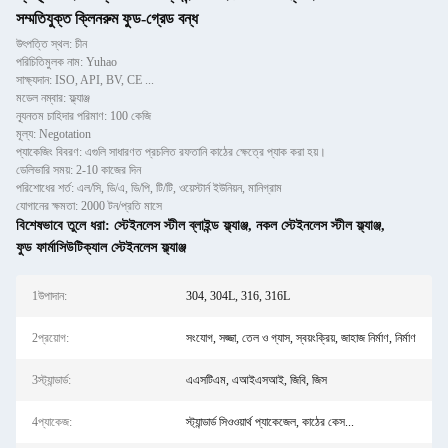
সম্মতিযুক্ত ক্লিনরুম ফুড-গ্রেড বন্ধ
উৎপত্তি স্থল: চীন
পরিচিতিমুলক নাম: Yuhao
সাক্ষ্যদান: ISO, API, BV, CE ...
মডেল নম্বার: ফ্ল্যাঞ্জ
ন্যূনতম চাহিদার পরিমাণ: 100 কেজি
মূল্য: Negotation
প্যাকেজিং বিবরণ: এগুলি সাধারণত প্রচলিত রফতানি কাঠের ক্ষেত্রে প্যাক করা হয়।
ডেলিভারি সময়: 2-10 কাজের দিন
পরিশোধের শর্ত: এল/সি, ডি/এ, ডি/পি, টি/টি, ওয়েস্টার্ন ইউনিয়ন, মানিগ্রাম
যোগানের ক্ষমতা: 2000 টন/প্রতি মাসে
বিশেষভাবে তুলে ধরা:
স্টেইনলেস স্টীল ব্লাইন্ড ফ্ল্যাঞ্জ
,
নকল স্টেইনলেস স্টীল ফ্ল্যাঞ্জ
,
ফুড ফার্মাসিউটিক্যাল স্টেইনলেস ফ্ল্যাঞ্জ
1উপাদান:
304, 304L, 316, 316L
2প্রয়োগ:
সংযোগ, সজ্জা, তেল ও গ্যাস, স্বয়ংক্রিয়, জাহাজ নির্মাণ, নির্মাণ
3স্ট্যান্ডার্ড:
এএসটিএম, এআইএসআই, জিবি, জিস
4প্যাকেজ:
স্ট্যান্ডার্ড সিওওয়ার্থ প্যাকেজেল, কাঠের কেস...