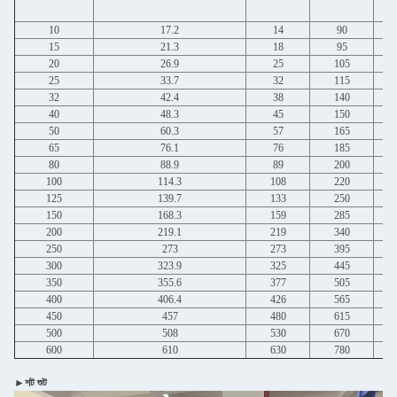
10
17.2
14
90
15
21.3
18
95
20
26.9
25
105
25
33.7
32
115
32
42.4
38
140
40
48.3
45
150
50
60.3
57
165
65
76.1
76
185
80
88.9
89
200
100
114.3
108
220
125
139.7
133
250
150
168.3
159
285
200
219.1
219
340
250
273
273
395
300
323.9
325
445
350
355.6
377
505
400
406.4
426
565
450
457
480
615
500
508
530
670
600
610
630
780
►শট শুট