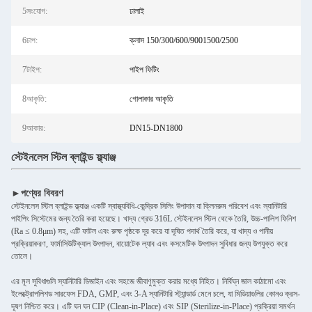
5সংযোগ:
ঢালাই
6চাপ:
ক্লাস 150/300/600/9001500/2500
7টাইপ:
পাইপ ফিটিং
8আকৃতি:
গোলাকার আকৃতি
9আকার:
DN15-DN1800
স্টেইনলেস স্টিল ব্লাইন্ড ফ্ল্যাঞ্জ
►পণ্যের বিবরণ
স্টেইনলেস স্টিল ব্লাইন্ড ফ্ল্যাঞ্জ একটি স্বাস্থ্যবিধি-কেন্দ্রিক সিলিং উপাদান যা ক্লিনরুম পরিবেশ এবং স্যানিটারি
পাইপিং সিস্টেমের জন্য তৈরি করা হয়েছে। খাদ্য গ্রেড 316L স্টেইনলেস স্টিল থেকে তৈরি, উচ্চ-পালিশ ফিনিশ
(Ra ≤ 0.8μm) সহ, এটি ফাটল এবং রুক্ষ পৃষ্ঠকে দূর করে যা দূষিত পদার্থ তৈরি করে, যা খাদ্য ও পানীয়
প্রক্রিয়াকরণ, ফার্মাসিউটিক্যাল উৎপাদন, বায়োটেক ল্যাব এবং কসমেটিক উৎপাদন সুবিধার জন্য উপযুক্ত করে
তোলে।
এর মূল সুবিধাগুলি স্যানিটারি ডিজাইন এবং সহজে জীবাণুমুক্ত করার মধ্যে নিহিত। নির্বিঘ্ন জাল কাঠামো এবং
ইলেক্ট্রোপলিশড সারফেস FDA, GMP, এবং 3-A স্যানিটারি স্ট্যান্ডার্ড মেনে চলে, যা মিডিয়াগুলির কোনও ক্রস-
দূষণ নিশ্চিত করে। এটি ঘন ঘন CIP (Clean-in-Place) এবং SIP (Sterilize-in-Place) প্রক্রিয়া সমর্থন